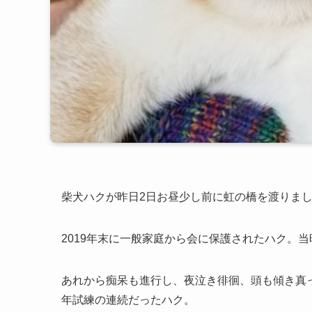
柴犬ハクが昨日
2
日お昼少し前に虹の橋を渡りま
2019
年末に一般家庭から会に保護されたハク。当
あれから痴呆も進行し、夜泣き徘徊、頭も傾き真
年試練の連続だったハク。