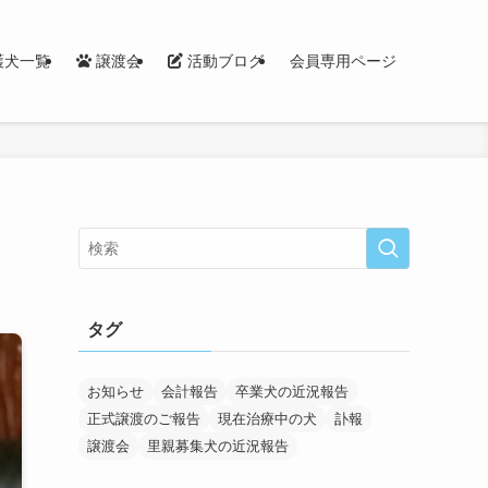
護犬一覧
譲渡会
活動ブログ
会員専用ページ
タグ
お知らせ
会計報告
卒業犬の近況報告
正式譲渡のご報告
現在治療中の犬
訃報
譲渡会
里親募集犬の近況報告