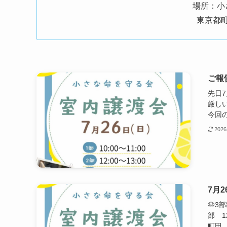
場所：小
東京都町田
ご報
先日
厳し
今回の.
202
7月
🐶3
部 1
町田..