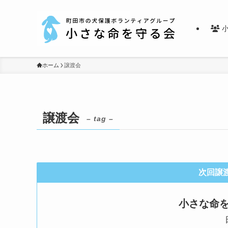
小
ホーム
譲渡会
譲渡会
– tag –
次回
譲
小さな命を