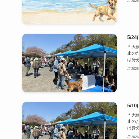
202
5/
＊天
止の
は身分
202
5/
＊天
止の
は身分
202