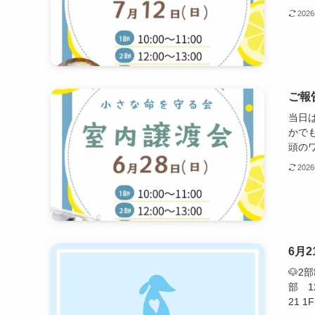
202
ご報
当日
かで
頭のワ
202
6月
🐶2
部 1
21 1F 