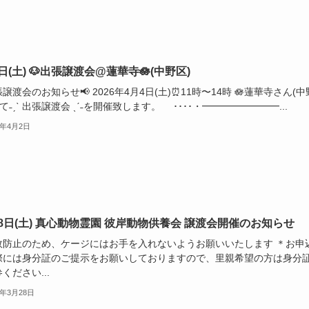
日(土) 🐶出張譲渡会@蓮華寺🪷(中野区)
張譲渡会のお知らせ📢 2026年4月4日(土)⏰11時〜14時 🪷蓮華寺さん(中
にて˗ˏˋ 出張譲渡会 ˎˊ˗を開催致します。 ････・━━━━━━━━...
6年4月2日
28日(土) 真心動物霊園 彼岸動物供養会 譲渡会開催のお知らせ
故防止のため、ケージにはお手を入れないようお願いいたします ＊お申
際には身分証のご提示をお願いしておりますので、里親希望の方は身分
ください...
6年3月28日