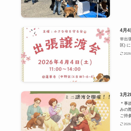
4月4
🌸出
区) 
202
3月
＊事
みの
ご持参
202