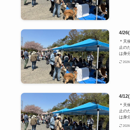
4/
＊天
止の
は身分
202
4/
＊天
止の
は身分
202