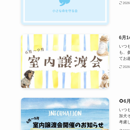
202
6月
いつ
も、
てお越
202
🌻
いつ
加犬
考慮し.