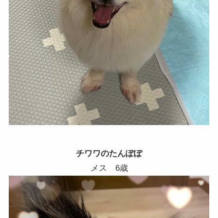
チワワのたんぽぽ
メス 6歳