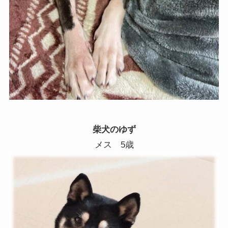
柴犬のゆず
メス 5歳