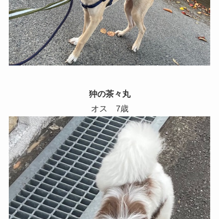
狆の茶々丸
オス 7歳