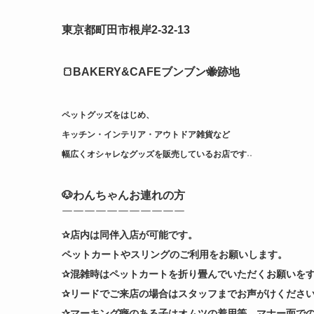
東京都町田市根岸2-32-13
🍞BAKERY&CAFEブンブン🐝跡地
ペットグッズをはじめ、
キッチン・インテリア・アウトドア雑貨など
幅広くオシャレなグッズを販売しているお店です˒˒
🐶わんちゃんお連れの方
￣￣￣￣￣￣￣￣￣￣￣
✰店内は同伴入店が可能です。
ペットカートやスリングのご利用をお願いします。
✰混雑時はペットカートを折り畳んでいただくお願いを
✰リードでご来店の場合はスタッフまでお声がけくださ
✰マーキング癖のある子はオムツの着用等、マナー面で