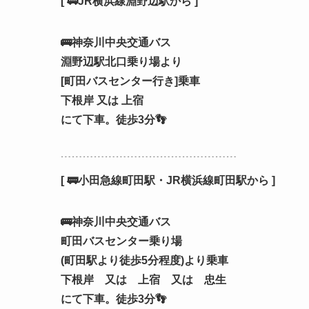
[ 🚃JR横浜線淵野辺駅から ]
🚌神奈川中央交通バス
淵野辺駅北口乗り場より
[町田バスセンター行き]乗車
下根岸 又は 上宿
にて下車。徒歩3分👣
﹉﹉﹉﹉﹉﹉﹉﹉﹉﹉﹉﹉﹉﹉﹉﹉
[ 🚃小田急線町田駅・JR横浜線町田駅から ]
🚌神奈川中央交通バス
町田バスセンター乗り場
(町田駅より徒歩5分程度)より乗車
下根岸 又は 上宿 又は 忠生
にて下車。徒歩3分👣