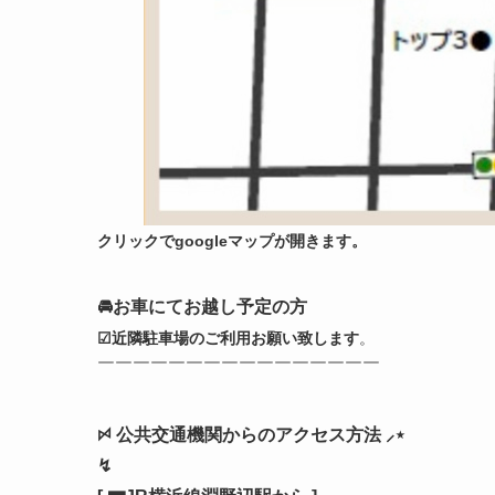
クリックでgoogleマップが開きます。
🚘お車にてお越し予定の方
☑
近隣駐車場のご利用お願い致します
。
￣￣￣￣￣￣￣￣￣￣￣￣￣￣￣￣
ꗯ 公共交通機関からのアクセス方法 ⸝⋆
↯︎