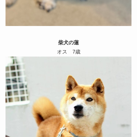
柴犬の蓮
オス 7歳