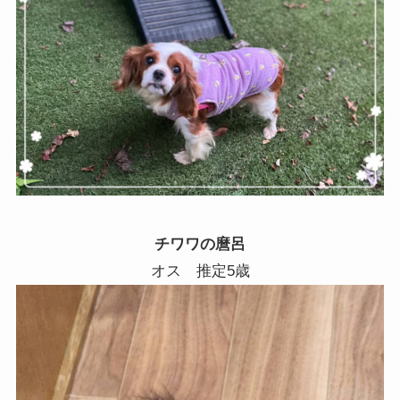
チワワの麿呂
オス 推定5歳