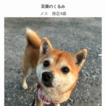
豆柴のくるみ
メス 推定4歳