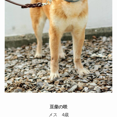
豆柴の咲
メス
4
歳