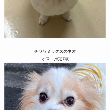
チワワミックスのネオ
オス 推定
7
歳