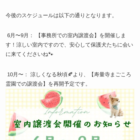
今後のスケジュールは以下の通りとなります。
6
月〜
9
月： 【事務所での室内譲渡会】を開催しま
す！涼しい室内ですので、安心して保護犬たちに会い
に来てくださいね🐾
10
月〜： 涼しくなる秋頃🍂より、【寿量寺まごころ
霊園での譲渡会】を再開予定です。