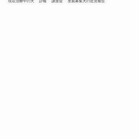
現在治療中の犬
訃報
譲渡会
里親募集犬の近況報告