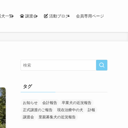
護犬一覧
譲渡会
活動ブログ
会員専用ページ
タグ
お知らせ
会計報告
卒業犬の近況報告
正式譲渡のご報告
現在治療中の犬
訃報
譲渡会
里親募集犬の近況報告