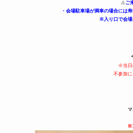
⚠️
ご
・会場駐車場が満車の場合には寿
※入り口で会場
​※当
不参加に
マ
※