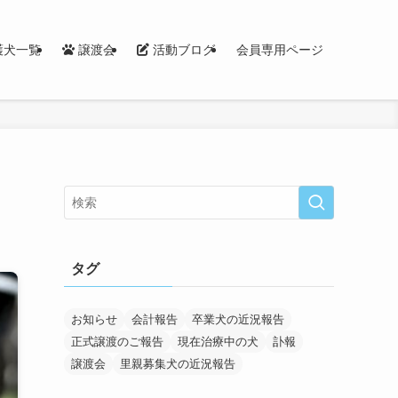
護犬一覧
譲渡会
活動ブログ
会員専用ページ
タグ
お知らせ
会計報告
卒業犬の近況報告
正式譲渡のご報告
現在治療中の犬
訃報
譲渡会
里親募集犬の近況報告