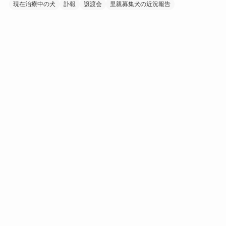
現在治療中の犬
訃報
譲渡会
里親募集犬の近況報告