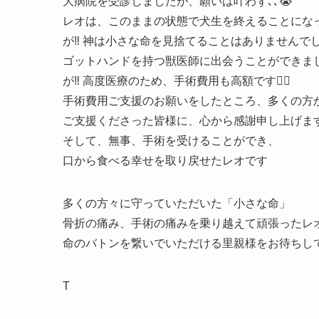
大病院を受診しましたが、願いは叶わず､､😭
レオは、このままの状態で犬生を終えることになっ
が‼️ 神は小さな命を見捨てることはありませんで
ゴットハンドを持つ獣医師に出会うことができまし
が‼️ 高度医療のため、手術費用も高額です😵‍💫
手術費用ご支援のお願いをしたところ、多くの方
ご支援くださった皆様に、心から感謝申し上げま
そして、無事、手術を受けることができ、
口から食べる幸せを取り戻せたレオです
多くの方々に守っていただいた「小さな命」
骨折の痛み、手術の痛みを乗り越えて頑張ったレ
命のバトンを繋いでいただける里親様をお待ちし
T