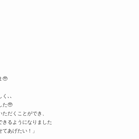
🥹
く､､
た🥹
いただくことができ、
できるようになりました
せてあげたい！」