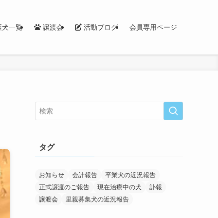
護犬一覧
譲渡会
活動ブログ
会員専用ページ
タグ
お知らせ
会計報告
卒業犬の近況報告
正式譲渡のご報告
現在治療中の犬
訃報
譲渡会
里親募集犬の近況報告