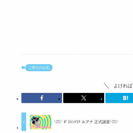
ご寄付のお礼
よければ
⸌◦̈⃝⸍ ﾎﾞｽﾄﾝﾃﾘｱ ルアナ 正式譲渡⸌◦̈⃝⸍