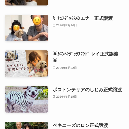
ﾐﾆﾁｭｱﾀﾞｯｸｽのエナ 正式譲渡
2026年7月14日
🌟ｶﾆﾝﾍﾝﾀﾞｯｸｽﾌﾝﾄﾞ レイ正式譲渡
🌟
2026年6月22日
ボストンテリアのしじみ正式譲渡
2026年6月15日
ペキニーズのロン正式譲渡