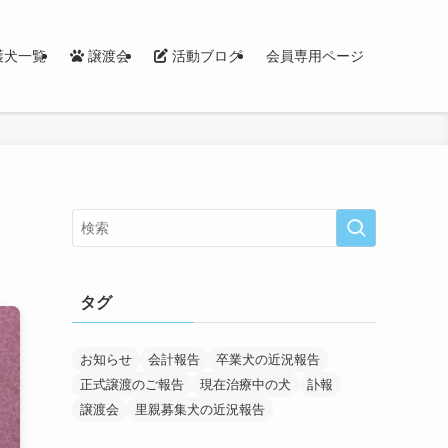
護犬一覧
譲渡会
活動ブログ
会員専用ページ
タグ
お知らせ
会計報告
卒業犬の近況報告
正式譲渡のご報告
現在治療中の犬
訃報
譲渡会
里親募集犬の近況報告