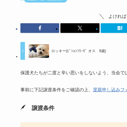
よければ
ロッキー(ﾋﾞｼｮﾝﾌﾘｰｾﾞ オス 8歳)
保護犬たちが二度と辛い思いをしないよう、当会で
事前に下記
譲渡条件をご確認の上、
里親申し込みフ
譲渡条件