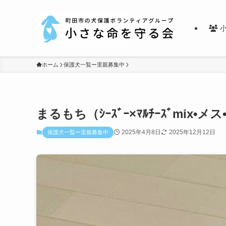
小
ホーム
保護犬一覧ー里親募集中
まるもち（ｼｰｽﾞｰ×ﾏﾙﾁｰｽﾞmix•メス
2025年4月8日
2025年12月12日
保護犬一覧ー里親募集中