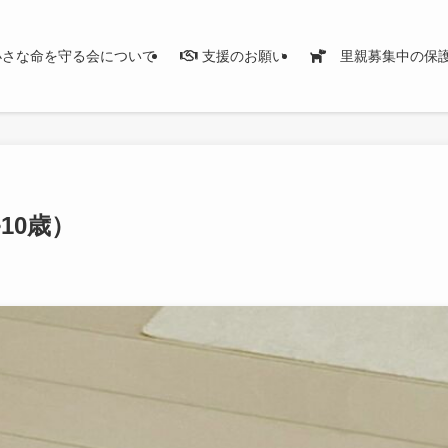
さな命を守る会について
支援のお願い
里親募集中の保
•10歳）