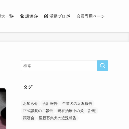
護犬一覧
譲渡会
活動ブログ
会員専用ページ
タグ
お知らせ
会計報告
卒業犬の近況報告
正式譲渡のご報告
現在治療中の犬
訃報
譲渡会
里親募集犬の近況報告