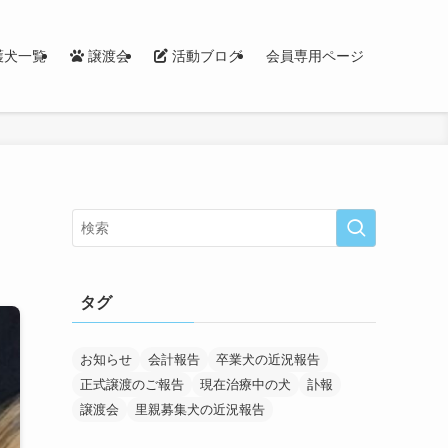
護犬一覧
譲渡会
活動ブログ
会員専用ページ
タグ
お知らせ
会計報告
卒業犬の近況報告
正式譲渡のご報告
現在治療中の犬
訃報
譲渡会
里親募集犬の近況報告