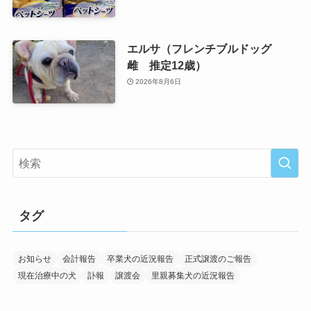
エルサ（フレンチブルドッグ
雌 推定12歳）
2026年8月6日
タグ
お知らせ
会計報告
卒業犬の近況報告
正式譲渡のご報告
現在治療中の犬
訃報
譲渡会
里親募集犬の近況報告