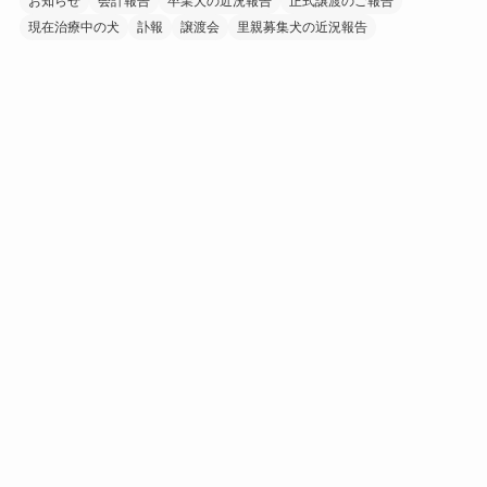
お知らせ
会計報告
卒業犬の近況報告
正式譲渡のご報告
現在治療中の犬
訃報
譲渡会
里親募集犬の近況報告