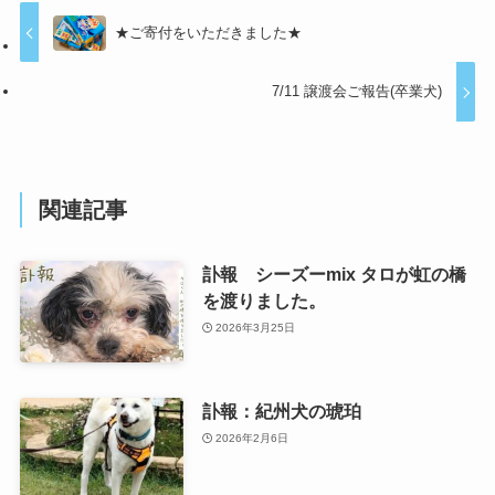
★ご寄付をいただきました★
7/11 譲渡会ご報告(卒業犬)
関連記事
訃報 シーズーmix タロが虹の橋
を渡りました。
2026年3月25日
訃報：紀州犬の琥珀
2026年2月6日