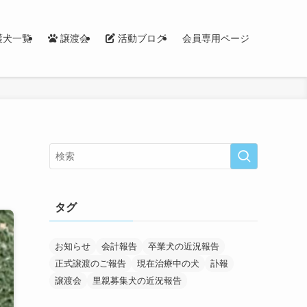
護犬一覧
譲渡会
活動ブログ
会員専用ページ
タグ
お知らせ
会計報告
卒業犬の近況報告
正式譲渡のご報告
現在治療中の犬
訃報
譲渡会
里親募集犬の近況報告