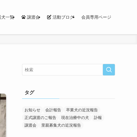
護犬一覧
譲渡会
活動ブログ
会員専用ページ
タグ
お知らせ
会計報告
卒業犬の近況報告
正式譲渡のご報告
現在治療中の犬
訃報
譲渡会
里親募集犬の近況報告